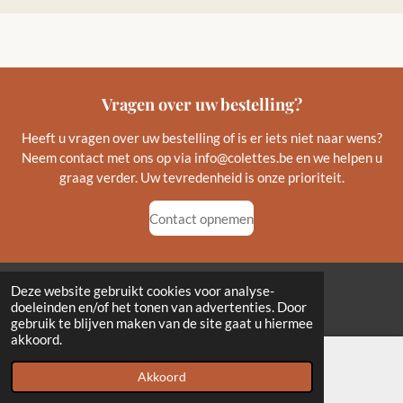
Vragen over uw bestelling?
Heeft u vragen over uw bestelling of is er iets niet naar wens?
Neem contact met ons op via info@colettes.be en we helpen u
graag verder. Uw tevredenheid is onze prioriteit.
Contact opnemen
Deze website gebruikt cookies voor analyse-
© 2021 Colette's
doeleinden en/of het tonen van advertenties. Door
gebruik te blijven maken van de site gaat u hiermee
akkoord.
Akkoord
E-mailadres