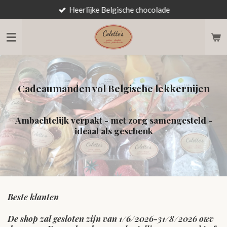
Heerlijke Belgische chocolade
Ga
direct
naar
de
hoofdinhoud
Cadeaumanden vol Belgische lekkernijen
Ambachtelijk verpakt - met zorg samengesteld -
ideaal als geschenk
Beste klanten
De shop zal gesloten zijn van 1/6/2026-31/8/2026 owv