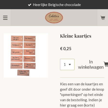
Heerlijke Belgische chocolade
Ga
direct
naar
de
hoofdinhoud
Kleine kaartjes
€ 0,25
In
winkelwagen
Kies een van de kaartjes en
geef dit door onder de knop
"opmerkingen" op het einde
van de bestelling. Indien je
hier graag een (korte)