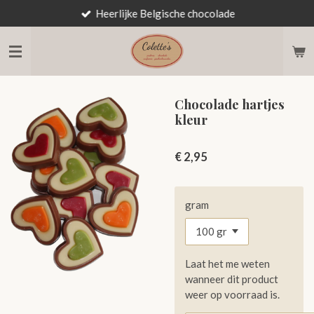
Heerlijke Belgische chocolade
Ga
direct
naar
de
hoofdinhoud
Chocolade hartjes
kleur
€ 2,95
gram
Laat het me weten
wanneer dit product
weer op voorraad is.