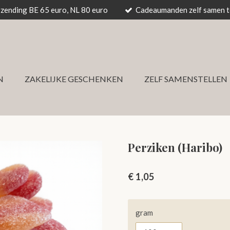
rzending BE 65 euro, NL 80 euro
Cadeaumanden zelf samen te
N
ZAKELIJKE GESCHENKEN
ZELF SAMENSTELLEN
Perziken (Haribo)
€ 1,05
gram