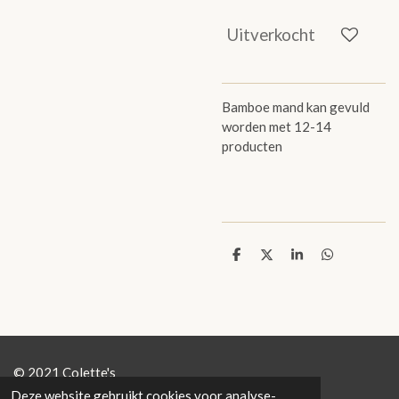
Uitverkocht
Bamboe mand kan gevuld
worden met 12-14
producten
D
D
S
D
e
e
h
e
l
e
a
l
e
l
r
e
n
e
n
© 2021 Colette's
Deze website gebruikt cookies voor analyse-