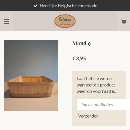
Heerlijke Belgische chocolade
Ga
direct
naar
de
hoofdinhoud
Mand 9
€ 3,95
Laat het me weten
wanneer dit product
weer op voorraad is.
Verzenden