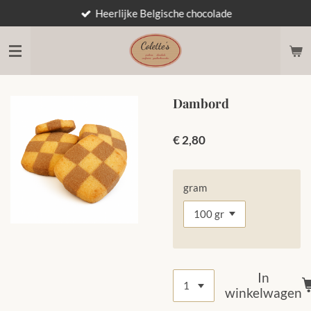
Heerlijke Belgische chocolade
Ga
direct
naar
de
hoofdinhoud
Dambord
€ 2,80
gram
In
winkelwagen