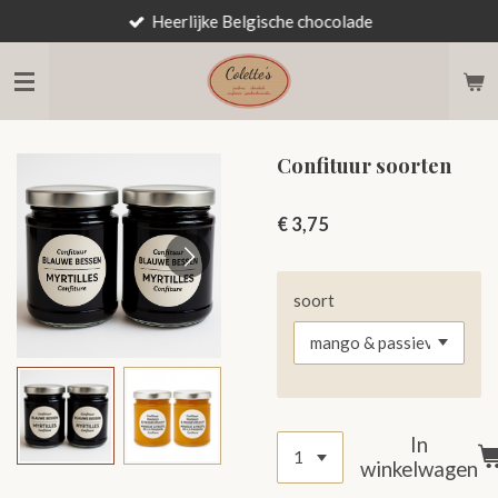
Heerlijke Belgische chocolade
Ga
direct
naar
de
hoofdinhoud
Confituur soorten
€ 3,75
soort
In
winkelwagen