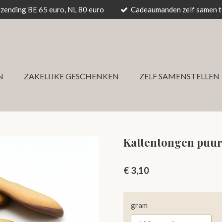
rzending BE 65 euro, NL 80 euro
Cadeaumanden zelf samen te
N
ZAKELIJKE GESCHENKEN
ZELF SAMENSTELLEN
Kattentongen puu
€ 3,10
gram