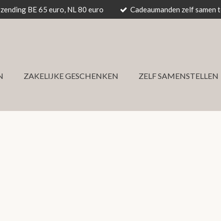
rzending BE 65 euro, NL 80 euro
Cadeaumanden zelf samen te
N
ZAKELIJKE GESCHENKEN
ZELF SAMENSTELLEN