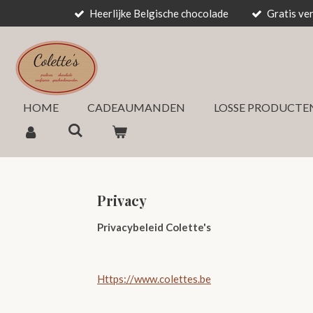
Heerlijke Belgische chocolade
Gratis ve
Ga
direct
naar
de
hoofdinhoud
HOME
CADEAUMANDEN
LOSSE PRODUCTE
Privacy
Privacybeleid Colette's
Https://www.colettes.be