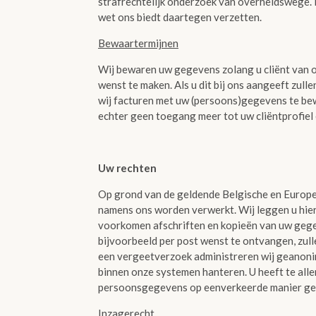
strafrechtelijk onderzoek van overheidswege. I
wet ons biedt daartegen verzetten.
Bewaartermijnen
Wij bewaren uw gegevens zolang u cliënt van on
wenst te maken. Als u dit bij ons aangeeft zul
wij facturen met uw (persoons)gegevens te bew
echter geen toegang meer tot uw cliëntprofiel
Uw rechten
Op grond van de geldende Belgische en Europe
namens ons worden verwerkt. Wij leggen u hieron
voorkomen afschriften en kopieën van uw gegev
bijvoorbeeld per post wenst te ontvangen, zulle
een vergeetverzoek administreren wij geanonim
binnen onze systemen hanteren. U heeft te allen
persoonsgegevens op eenverkeerde manier ge
Inzagerecht