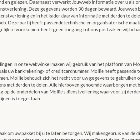
end en gelezen. Daarnaast verwerkt Jouwweb informatie over u als 
dienstverlening, Deze gegevens worden 30 dagen bewaard. Jouwweb 
enstverlening en in het kader daarvan informatie met derden te delen
eb. Deze partij heeft passendetechnische en organisatorische maatr
lijk te voorkomen. heeft geen toegang tot ons postvak en wij behan
lingen in onze webwinkel maken wij gebruik van het platform van Mol
ls uw bankrekening- of creditcardnummer. Mollie heeft passende t
. Mollie behoudt zich het recht voor uw gegevens te gebruiken om
ens met derden te delen. Alle hierboven genoemde waarborgen met b
 op de onderdelen van Mollie’s dienstverlening waarvoor zij derde
ijnen is toegestaan.
e taak om uw pakket bij u te laten bezorgen. Wij makengebruik van de