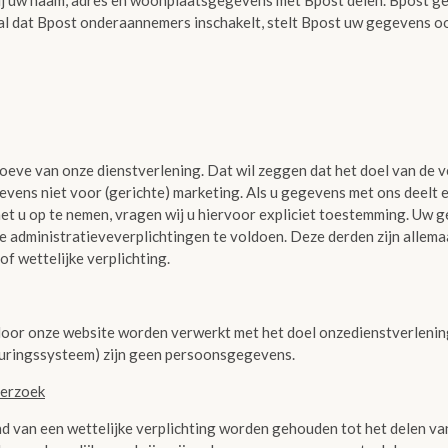
wij uw naam, adres en woonplaatsgegevens met Bpost delen. Bpost g
al dat Bpost onderaannemers inschakelt, stelt Bpost uw gegevens ook
eve van onze dienstverlening. Dat wil zeggen dat het doel van de v
evens niet voor (gerichte) marketing. Als u gegevens met ons deelt
et u op te nemen, vragen wij u hiervoor expliciet toestemming. Uw 
 administratieveverplichtingen te voldoen. Deze derden zijn allem
f wettelijke verplichting.
oor onze website worden verwerkt met het doel onzedienstverlenin
turingssysteem) zijn geen persoonsgegevens.
derzoek
d van een wettelijke verplichting worden gehouden tot het delen va