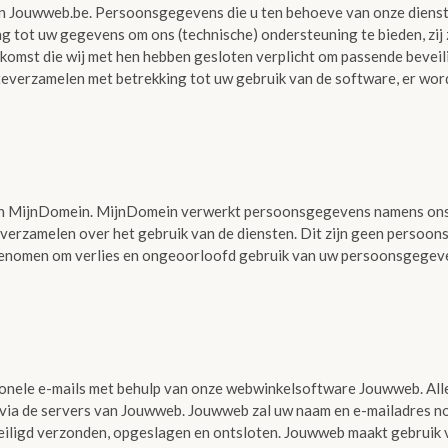
n Jouwweb.be. Persoonsgegevens die u ten behoeve van onze dienstv
g tot uw gegevens om ons (technische) ondersteuning te bieden, zij
nkomst die wij met hen hebben gesloten verplicht om passende beve
 teverzamelen met betrekking tot uw gebruik van de software, er w
an MijnDomein. MijnDomein verwerkt persoonsgegevens namens ons 
 verzamelen over het gebruik van de diensten. Dit zijn geen perso
genomen om verlies en ongeoorloofd gebruik van uw persoonsgegev
ionele e-mails met behulp van onze webwinkelsoftware Jouwweb. Alle
ia de servers van Jouwweb. Jouwweb zal uw naam en e-mailadres no
igd verzonden, opgeslagen en ontsloten. Jouwweb maakt gebruik v