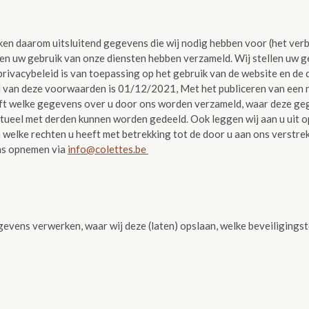
rken daarom uitsluitend gegevens die wij nodig hebben voor (het ver
u en uw gebruik van onze diensten hebben verzameld. Wij stellen uw
 privacybeleid is van toepassing op het gebruik van de website en de
 van deze voorwaarden is 01/12/2021, Met het publiceren van een ni
ijft welke gegevens over u door ons worden verzameld, waar deze ge
eel met derden kunnen worden gedeeld. Ook leggen wij aan u uit op
welke rechten u heeft met betrekking tot de door u aan ons verstr
ons opnemen via
info@colettes.be
gevens verwerken, waar wij deze (laten) opslaan, welke beveiligings