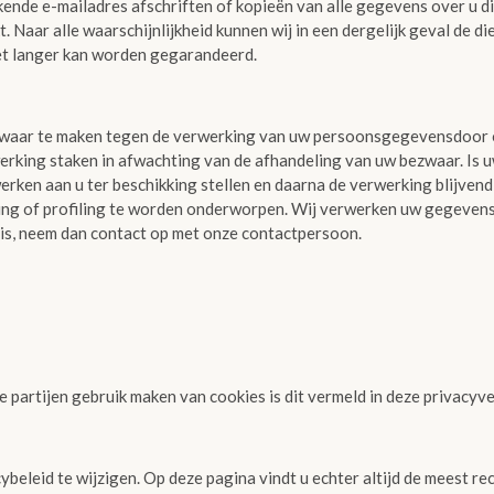
ekende e-mailadres afschriften of kopieën van alle gegevens over u d
 Naar alle waarschijnlijkheid kunnen wij in een dergelijk geval de d
et langer kan worden gegarandeerd.
zwaar te maken tegen de verwerking van uw persoonsgegevensdoor of
erking staken in afwachting van de afhandeling van uw bezwaar. Is u
erken aan u ter beschikking stellen en daarna de verwerking blijvend
ng of profiling te worden onderworpen. Wij verwerken uw gegevens n
o is, neem dan contact op met onze contactpersoon.
 partijen gebruik maken van cookies is dit vermeld in deze privacyve
cybeleid te wijzigen. Op deze pagina vindt u echter altijd de meest re