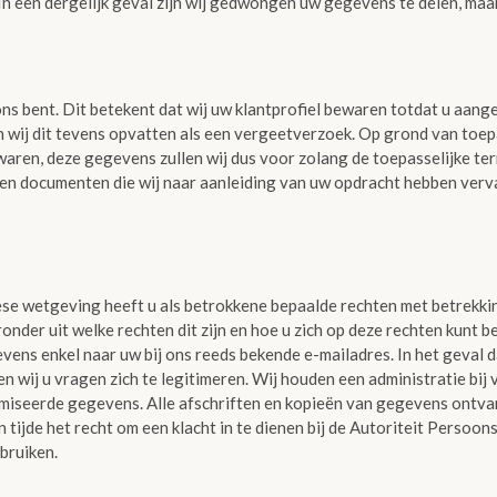
n een dergelijk geval zijn wij gedwongen uw gegevens te delen, maar
s bent. Dit betekent dat wij uw klantprofiel bewaren totdat u aange
len wij dit tevens opvatten als een vergeetverzoek. Op grond van toep
aren, deze gegevens zullen wij dus voor zolang de toepasselijke t
 en documenten die wij naar aanleiding van uw opdracht hebben verv
se wetgeving heeft u als betrokkene bepaalde rechten met betrekki
der uit welke rechten dit zijn en hoe u zich op deze rechten kunt be
ens enkel naar uw bij ons reeds bekende e-mailadres. In het geval 
n wij u vragen zich te legitimeren. Wij houden een administratie bij
iseerde gegevens. Alle afschriften en kopieën van gegevens ontvang
 tijde het recht om een klacht in te dienen bij de Autoriteit Persoo
bruiken.